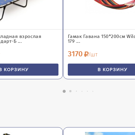
кладная взрослая
Гамак Гавана 150*200см Wil
дарт-Б ...
179 ...
3170
т
/шт
В КОРЗИНУ
В КОРЗИНУ