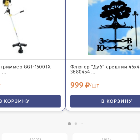
триммер GGT-1500TX
Флюгер "Дуб" средний 45х4
...
3680454 ...
999
т
/шт
В КОРЗИНУ
В КОРЗИНУ
(2027)
(102)