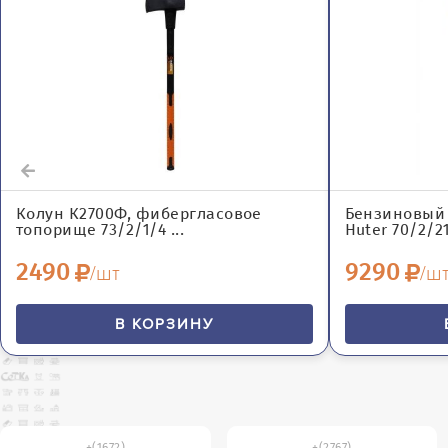
Колун К2700Ф, фибергласовое
Бензиновый 
топорище 73/2/1/4 ...
Huter 70/2/21 
2490
9290
/шт
/ш
В КОРЗИНУ
(1672)
(2767)