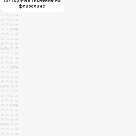
107 Горячее тиснение на
флизелине