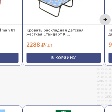
dman 81-
Кровать раскладная детская
Г
жесткая Стандарт К ...
д
2288
9
/шт
В КОРЗИНУ