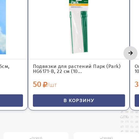
5см,
Подвязки для растений Парк (Park)
О
HG6171-В, 22 см (10...
1
50
3
/шт
В КОРЗИНУ
(3301)
(1059)