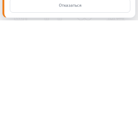
Отказаться
Полезные советы,
новинки и акции
Ваш e-mail
Подпишитесь на рассылку СЕТ.К
Согласен на передачу и обработку
персональных данных