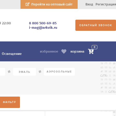
Перейти на оптовый сайт
Вход
Регистрация
О 22:00
8 800 500-69-85
ОБРАТНЫЙ ЗВОНОК
i-mag@arkvik.ru
0
корзина
избранное
Освещение
/
/
АЭРОЗОЛЬНЫЕ
ЭМАЛЬ
ФИЛЬТР