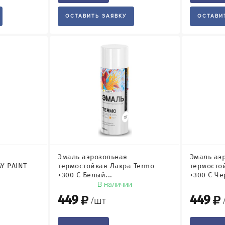
ОСТАВИТЬ ЗАЯВКУ
ОСТАВИ
Эмаль аэрозольная
Эмаль аэ
Y PAINT
термостойкая Лакра Termo
термосто
+300 С Белый...
+300 С Че
и
В наличии
449
449
/шт