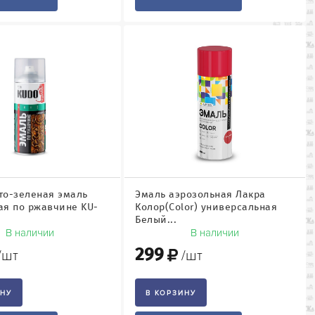
то-зеленая эмаль
Эмаль аэрозольная Лакра
ая по ржавчине KU-
Колор(Color) универсальная
Белый...
В наличии
В наличии
299
/шт
/шт
ИНУ
В КОРЗИНУ