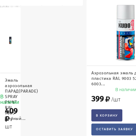
Аэрозольная эмаль 
пластика RAL 9003 5
Эмаль
6003...
аэрозольная
В наличи
ПАРАД(PARADE)
В
SPRAY
399
/шт
наличии
PAINT
RAL
409
9005
В КОРЗИНУ
/
Черный...
шт
ОСТАВИТЬ ЗАЯВКУ