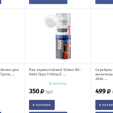
 белая для
Лак термостойкий 520мл KU-
Серебрис
Троль ...
9006 (6шт/1392шт) ...
молотков
3004 ...
и
В наличии
350
499
/шт
В КОРЗИНУ
В КОРЗ