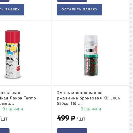
ТЬ ЗАЯВКУ
ОСТАВИТЬ ЗАЯВКУ
розольная
Эмаль молотковая по
йкая Лакра Termo
ржавчине бронзовая KU-3006
рный...
520мл (6) ...
В наличии
В наличии
499
/шт
/шт