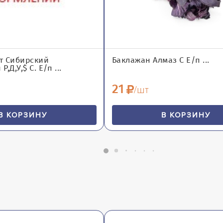
т Сибирский
Баклажан Алмаз С Е/п ...
,Д,У,$ С. Е/п ...
21
/шт
В КОРЗИНУ
В КОРЗИНУ