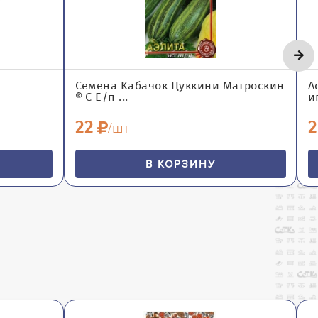
Семена Кабачок Цуккини Матроскин
А
® С Е/п ...
и
22
2
/шт
В КОРЗИНУ