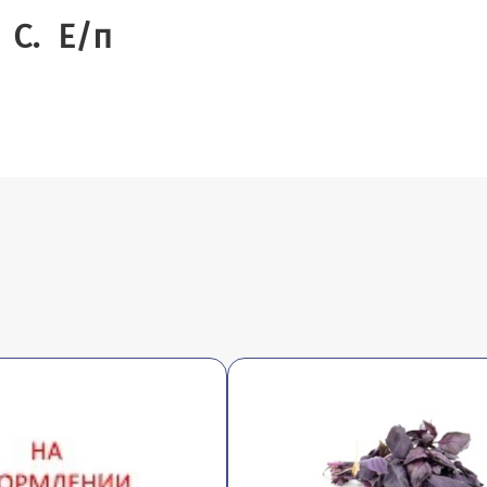
 С. Е/п