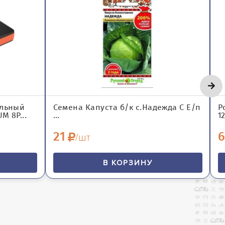
альный
Семена Капуста б/к с.Надежда С Е/п
Р
M 8P...
...
1
21
6
/шт
В КОРЗИНУ