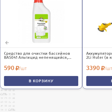
Средство для очистки бассейнов
Аккумулятор
BAS041 Альгицид непенящийся,...
2Li Huter (в 
590
3390
/шт
/ш
В КОРЗИНУ