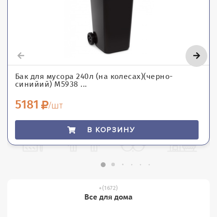
Бак для мусора 240л (на колесах)(черно-
синийий) М5938 ...
5181
/шт
В КОРЗИНУ
(1672)
Все для дома