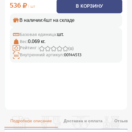
536
В КОРЗИНУ
/ шт
В наличии:
4шт на складе
Базовая единица:
шт.
Вес:
0.069 кг.
Рейтинг :
(0)
Внутренний артикул:
00144513
Подробное описание
Доставка и оплата
Отзывы 