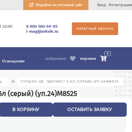
Перейти на оптовый сайт
Вход
Регистрация
О 22:00
8 800 500-69-85
ОБРАТНЫЙ ЗВОНОК
i-mag@arkvik.ru
0
корзина
избранное
Освещение
/
ГОРШОК ЦВ. "ДИОНИС" 3,6Л (СЕРЫЙ) (УП.24)М8525
Ы
6л (серый) (уп.24)М8525
В КОРЗИНУ
ОСТАВИТЬ ЗАЯВКУ