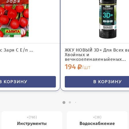
 Заря С Е/п ...
ЖКУ НОВЫЙ 3D+ Для Всех в
Хвойных и
вечнозеленаяеныйеных...
194
/шт
В КОРЗИНУ
В КОРЗИНУ
(760)
(38)
Инструменты
Водоснабжение