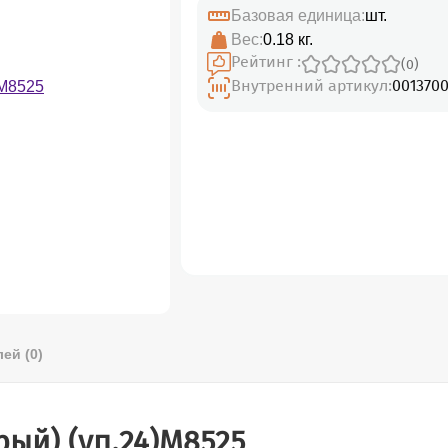
Базовая единица:
шт.
Вес:
0.18 кг.
Рейтинг :
(0)
Внутренний артикул:
0013700
ей (0)
рый) (уп.24)М8525