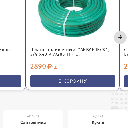
идов
Шланг поливочный, "АКВАБЛЕСК",
С
3/4"x40 м 77285-11-4 ...
Е/
2890
2
/шт
В КОРЗИНУ
(1100)
(329)
Сантехника
Кухня