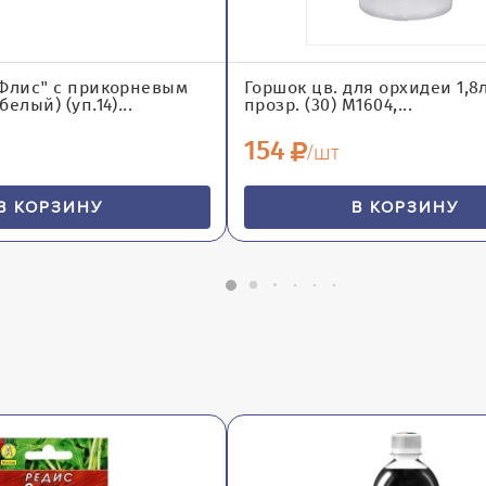
"Флис" с прикорневым
Горшок цв. для орхидеи 1,8л
елый) (уп.14)...
прозр. (30) М1604,...
154
/шт
В КОРЗИНУ
В КОРЗИНУ