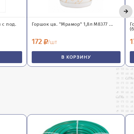
 с под.
Горшок цв. "Мрамор" 1,8л М8377 ...
Г
(
172
1
/шт
В КОРЗИНУ