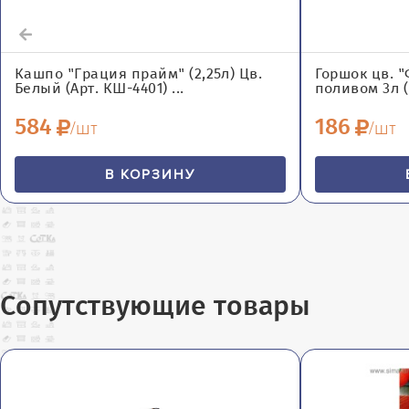
Кашпо "Грация прайм" (2,25л) Цв.
Горшок цв. 
Белый (Арт. КШ-4401) ...
поливом 3л (б
584
186
/шт
/шт
В КОРЗИНУ
Сопутствующие товары