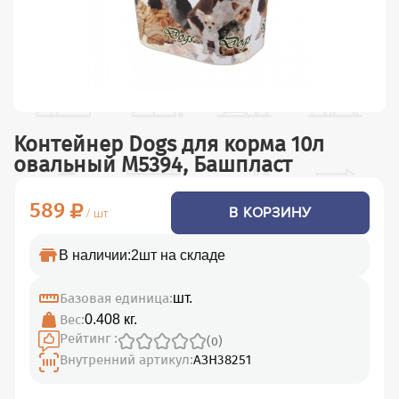
Контейнер Dogs для корма 10л
овальный М5394, Башпласт
589
В КОРЗИНУ
/ шт
В наличии:
2шт на складе
Базовая единица:
шт.
Вес:
0.408 кг.
Рейтинг :
(0)
Внутренний артикул:
АЗН38251