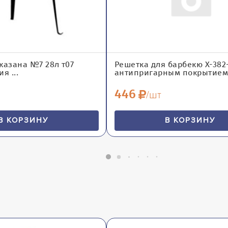
казана №7 28л т07
Решетка для барбекю X-382
я ...
антипригарным покрытием (
446
/шт
В КОРЗИНУ
В КОРЗИНУ