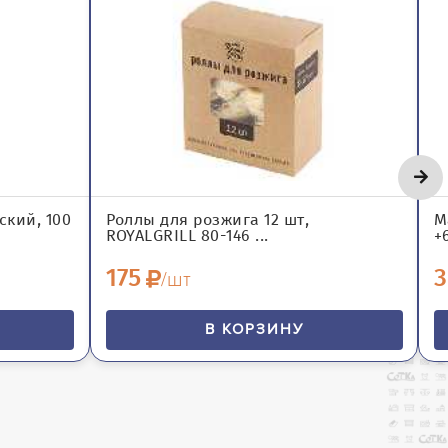
ский, 100
Роллы для розжига 12 шт,
М
ROYALGRILL 80-146 ...
+
175
3
/шт
В КОРЗИНУ