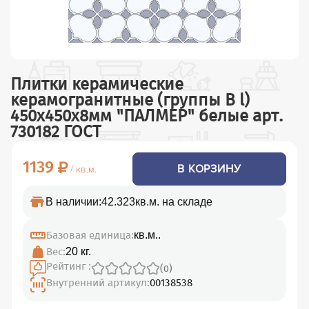
Плитки керамические
керамогранитные (группы В l)
450х450х8мм "ПАЛМЕР" белые арт.
730182 ГОСТ
1139
В КОРЗИНУ
/ кв.м.
В наличии:
42.323кв.м. на складе
Базовая единица:
кв.м..
Вес:
20 кг.
Рейтинг :
(0)
Внутренний артикул:
00138538