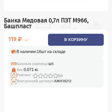
Банка Медовая 0,7л ПЭТ М966,
Башпласт
119
В КОРЗИНУ
/ шт
В наличии:
16шт на складе
Базовая единица:
шт.
Вес:
0.071 кг.
Рейтинг :
(0)
Внутренний артикул:
АЖН38212