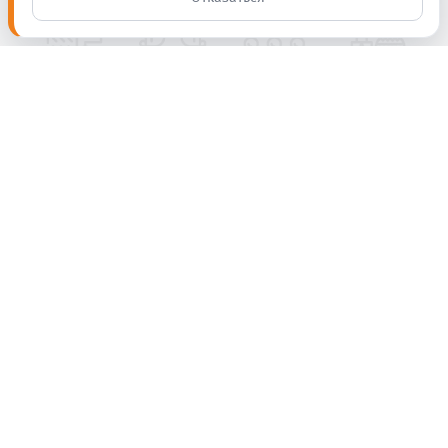
Полезные советы,
новинки и акции
Ваш e-mail
Подпишитесь на рассылку СЕТ.К
Согласен на передачу и обработку
персональных данных