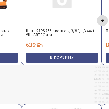
орная
Цепь 91PS (56 звеньев, 3/8", 1,3 мм)
П
и...
VILLARTEC арт....
...
639
8
/шт
В КОРЗИНУ