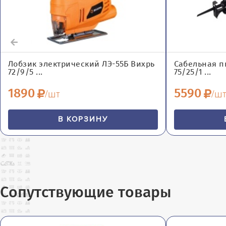
Лобзик электрический ЛЭ-55Б Вихрь
Сабельная п
72/9/5 ...
75/25/1 ...
1890
5590
/шт
/ш
В КОРЗИНУ
Сопутствующие товары