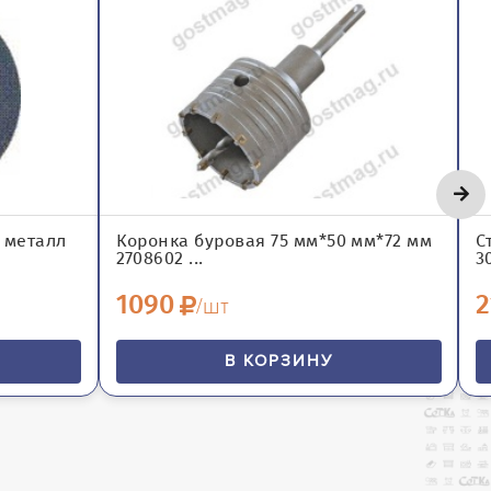
А металл
Коронка буровая 75 мм*50 мм*72 мм
С
2708602 ...
3
1090
2
/шт
В КОРЗИНУ