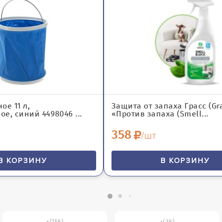
ое 11 л,
Защита от запаха Грасс (Gr
е, синий 4498046 ...
«Против запаха (Smell...
358
/шт
В КОРЗИНУ
В КОРЗИНУ
(758)
(38)