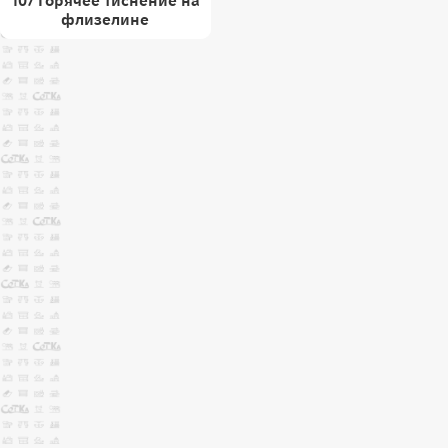
107 Горячее тиснение на
флизелине