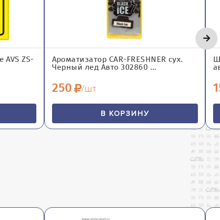
 AVS ZS-
Ароматизатор CAR-FRESHNER сух.
Ш
Черный лед Авто 302860 ...
а
250
1
/шт
В КОРЗИНУ