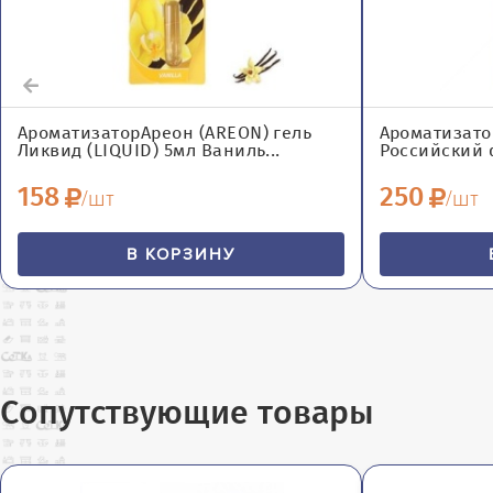
АроматизаторАреон (AREON) гель
Ароматизато
Ликвид (LIQUID) 5мл Ваниль...
Российский ф
158
250
/шт
/шт
В КОРЗИНУ
Сопутствующие товары