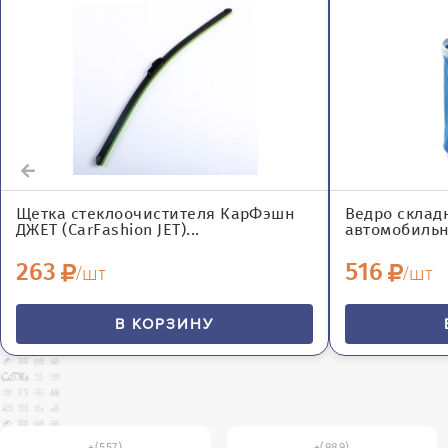
Щетка стеклоочистителя КарФэшн
Ведро складн
ДЖЕТ (CarFashion JET)...
автомобильно
263
516
/шт
/шт
В КОРЗИНУ
(557)
(989)