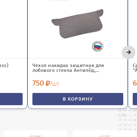
ass)
Чехол накидка защитная для
С
лобового стекла Антилёд,...
"
750
6
/шт
В КОРЗИНУ
(1098)
(328)